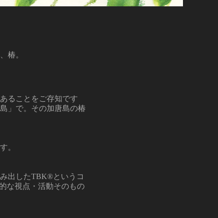
、椿。
あることをご存知です
島」で。その加唐島の椿
す。
出したTBK®︎というコ
会的な視点・活動そのもの